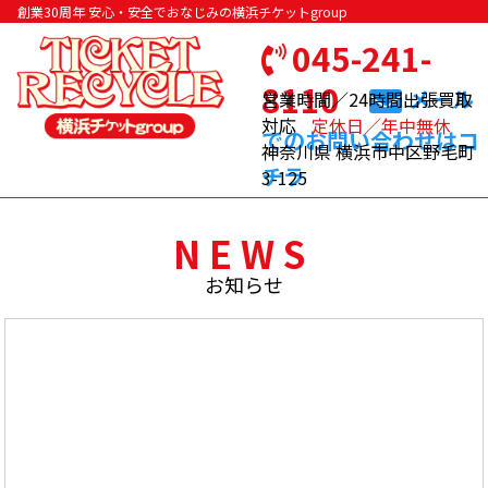
創業30周年 安心・安全でおなじみの横浜チケットgroup
045-241-
8110
メール
営業時間／24時間出張買取
対応
定休日／年中無休
でのお問い合わせはコ
神奈川県 横浜市中区野毛町
チラ
3-125
NEWS
お知らせ